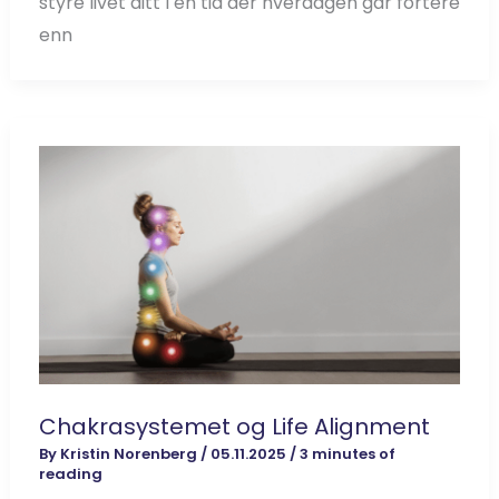
styre livet ditt I en tid der hverdagen går fortere
enn
Chakrasystemet og Life Alignment
By
Kristin Norenberg
/
05.11.2025
/
3 minutes of
reading